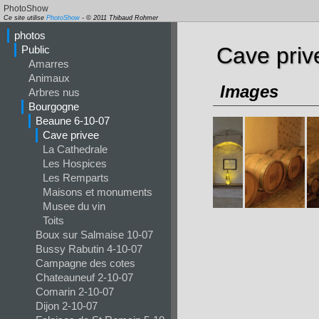
PhotoShow
Ce site utilise
PhotoShow
- © 2011 Thibaud Rohmer
photos
Cave priv
Public
Amarres
Animaux
Images
Arbres nus
Bourgogne
Beaune 6-10-07
Cave privee
La Cathedrale
Les Hospices
Les Remparts
Maisons et monuments
Musee du vin
Toits
Boux sur Salmaise 10-07
Bussy Rabutin 4-10-07
Campagne des cotes
Chateauneuf 2-10-07
Comarin 2-10-07
Dijon 2-10-07