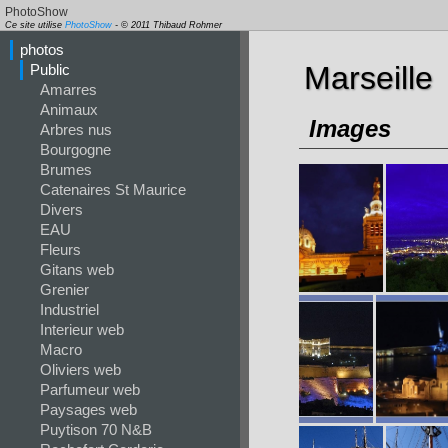
PhotoShow
Ce site utilise
PhotoShow
- © 2011 Thibaud Rohmer
photos
Marseille
Public
Amarres
Animaux
Images
Arbres nus
Bourgogne
Brumes
Catenaires St Maurice
Divers
EAU
Fleurs
Gitans web
Grenier
Industriel
Interieur web
Macro
Oliviers web
Parfumeur web
Paysages web
Puytison 70 N&B