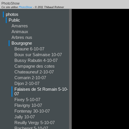
PhotoShow
Ce site utilise
PhotoShow
- © 2011 Thibaud Rohmer
photos
Public
Amarres
Animaux
Arbres nus
Bourgogne
Beaune 6-10-07
Boux sur Salmaise 10-07
Bussy Rabutin 4-10-07
Campagne des cotes
Chateauneuf 2-10-07
Comarin 2-10-07
Dijon 2-10-07
Falaises de St Romain 5-10-
07
Fixey 5-10-07
Flavigny 10-07
Fontenay 30-10-07
Jally 10-07
Reuilly Vergy 5-10-07
Rochepot 5-10-07