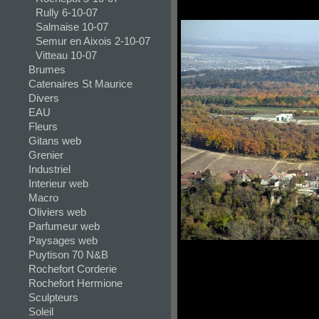
Rully 6-10-07
Salmaise 10-07
Semur en Aixois 2-10-07
Vitteau 10-07
Brumes
Catenaires St Maurice
Divers
EAU
Fleurs
Gitans web
Grenier
Industriel
Interieur web
Macro
Oliviers web
Parfumeur web
Paysages web
Puytison 70 N&B
Rochefort Corderie
Rochefort Hermione
Sculpteurs
Soleil