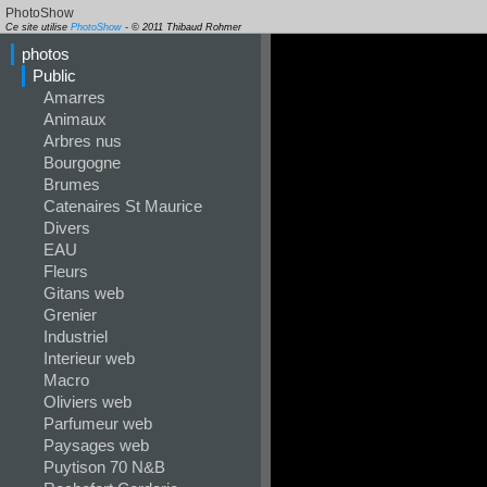
PhotoShow
Ce site utilise
PhotoShow
- © 2011 Thibaud Rohmer
photos
Public
Amarres
Animaux
Arbres nus
Bourgogne
Brumes
Catenaires St Maurice
Divers
EAU
Fleurs
Gitans web
Grenier
Industriel
Interieur web
Macro
Oliviers web
Parfumeur web
Paysages web
Puytison 70 N&B